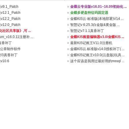
9.1_Patch
金碟云专业版v16.01~16.09初始化 ...
12.1_Patch
金蝶多硬盘特征码固定器
12.2_Patch
金蝶KIS云·标准版(本地部署)V14 ...
12.0_Patch
智慧记v 6.25.3白金版&黄金版 ...
社区共享版》,可 ...
智慧记v7.1.1真香补丁
ium_v16.0.11注册补 ...
金蝶KIS账套编辑器v3.0/金蝶KIS ...
1真香补丁
最新KIS记账王V11.0注册机
P80公章制作软件
金碟KIS云.标准版v14.0授权补丁( ...
/2/3真香补丁
金蝶KIS记账王v10.0(云盘版)玩具 ...
10.6
这个应该是我用过最好用的mssql ...