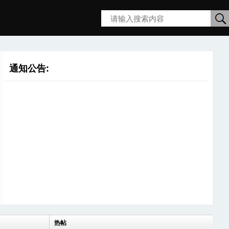
搜
通知公告:
索
热帖